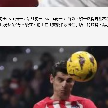
士62-56爵士，最終騎士124-116爵士。 首節，騎士顯得有
比分反超9分。後來，爵士在比賽後半段挺住了騎士的攻勢，縮