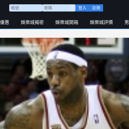
登入
註冊
優惠
娛樂城揭密
娛樂城開箱
娛樂城評價
男