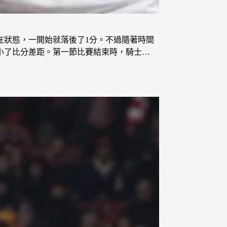
些不在狀態，一開始就落後了1分。不過隨著時間
小了比分差距。第一節比賽結束時，騎士…