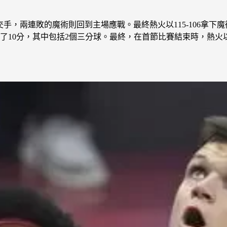
手，兩連敗的魔術則回到主場應戰。最終熱火以115-106拿下
10分，其中包括2個三分球。最終，在首節比賽結束時，熱火以2