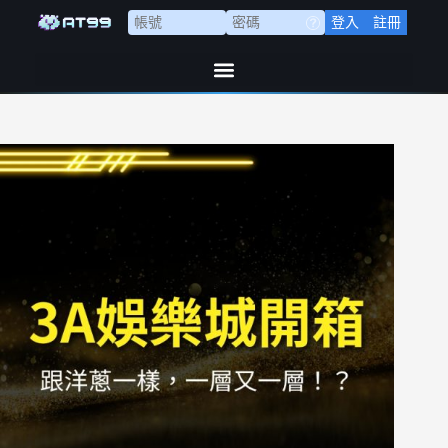
登入
註冊