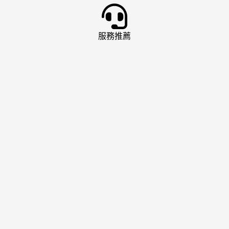
服務推薦
娛樂城推薦
AT99 娛樂城