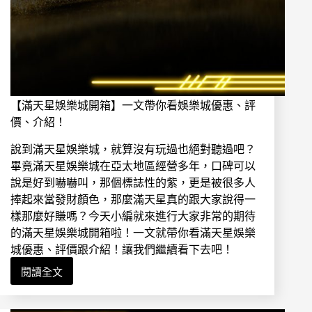
【滿天星娛樂城開箱】一文帶你看娛樂城優惠、評
價、介紹！
說到滿天星娛樂城，就算沒有玩過也絕對聽過吧？
畢竟滿天星娛樂城在亞太地區經營多年，口碑可以
說是好到嚇嚇叫，那個標誌性的紫，更是被很多人
捧起來當發財顏色，那麼滿天星真的跟大家說得一
樣那麼好賺嗎？今天小編就來進行大家非常的期待
的滿天星娛樂城開箱啦！一文就帶你看滿天星娛樂
城優惠、評價跟介紹！讓我們繼續看下去吧！
閱讀全文