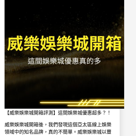
【威樂娛樂城開箱評測】這間娛樂城優惠超多？！
威樂娛樂城開箱後，我們發現這個亞太區線上娛樂
領域中的知名品牌，真的不簡單。威樂娛樂城以豐