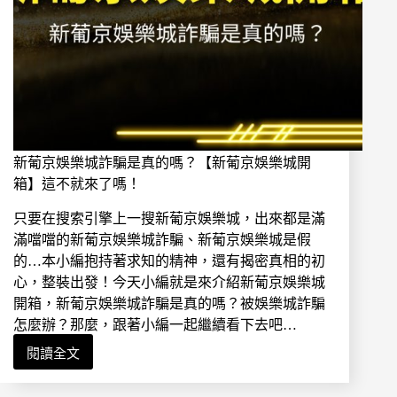
新葡京娛樂城詐騙是真的嗎？【新葡京娛樂城開
箱】這不就來了嗎！
只要在搜索引擎上一搜新葡京娛樂城，出來都是滿
滿噹噹的新葡京娛樂城詐騙、新葡京娛樂城是假
的…本小編抱持著求知的精神，還有揭密真相的初
心，整裝出發！今天小編就是來介紹新葡京娛樂城
開箱，新葡京娛樂城詐騙是真的嗎？被娛樂城詐騙
怎麼辦？那麼，跟著小編一起繼續看下去吧…
閱讀全文