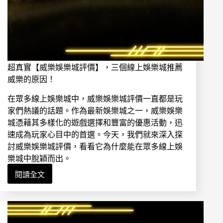
超真實【威樂娛樂城評價】，三個線上娛樂城推薦
威樂的原因！
在眾多線上娛樂城中，威樂娛樂城評價一直都是玩
家們熱議的話題。作為最新娛樂城之一，威樂娛樂
城憑藉其多樣化的遊戲選擇和豐富的優惠活動，迅
速成為玩家心目中的首選。今天，我們就來深入探
討威樂娛樂城評價，看看它為什麼能在眾多線上娛
樂城中脫穎而出。
閱讀全文