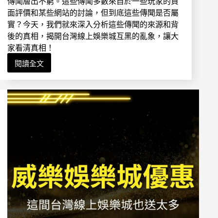
傳聞層出不窮。這些傳聞多數來自於一些玩家的負
面評價和某些網站的討論，但到底這些傳聞是否屬
實？今天，我們就來深入分析這些傳聞的來源和背
後的真相，揭開台灣線上娛樂城互黑的亂象，讓大
家看清真相！
閱讀全文