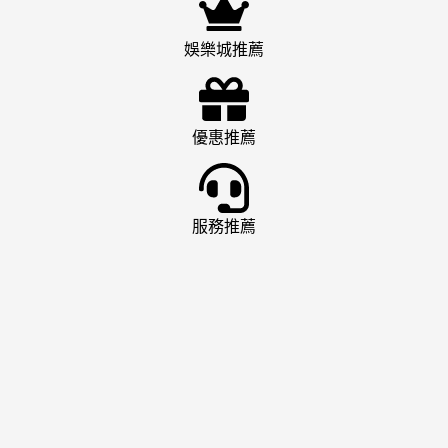
娛樂城推薦
優惠推薦
服務推薦
娛樂城推薦