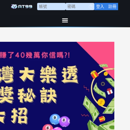
登入
註冊