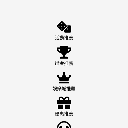
活動推薦
出金推薦
娛樂城推薦
優惠推薦