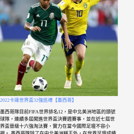
2022卡達世界盃32強巡禮【墨西哥】
墨西哥隊目前FIFA世界排名12，是中北美洲地區的頭號
球隊，連續多屆闖進世界盃決賽週賽事，並在近七屆世
界盃晉級十六強淘汰賽，實力在當今國際足壇不容小
視。 墨西哥隊除了在中北美洲稱王外，在世界足壇成績