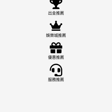
出金推薦
娛樂城推薦
優惠推薦
服務推薦
娛樂城推薦