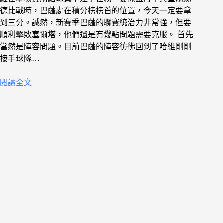
德比戰時，巴薩處在積分榜榜首的位置，今天一定要拿
到三分。誠然，新賽季巴薩的聯賽統治力非常強，但要
順利擊敗塞爾塔，他們還是有幾點問題需要克服。 首先
當然是陣容問題。目前巴薩的陣容彷彿回到了哈維剛剛
接手球隊…
閱讀全文