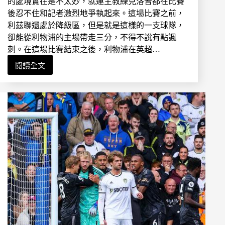
的處境實在是不太妙，就連主教練克洛普都在比賽
後忍不住和記者激烈地爭執起來。這場比賽之前，
利茲聯還處於降級區，但是就是這樣的一支球隊，
卻能從利物浦的主場帶走三分，不得不說有點諷
刺。在這場比賽結束之後，利物浦在英超…
閱讀全文