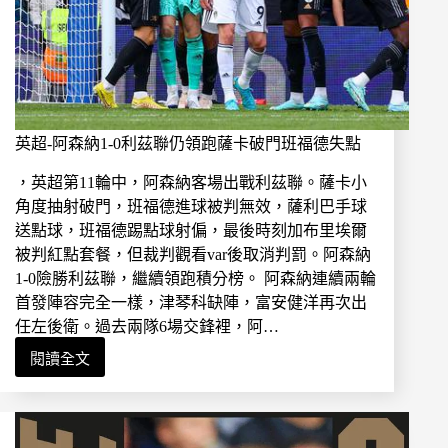
英超-阿森納1-0利茲聯仍領跑薩卡破門班福德失點
，英超第11輪中，阿森納客場出戰利茲聯。薩卡小
角度抽射破門，班福德進球被判無效，薩利巴手球
送點球，班福德踢點球射偏，最後時刻加布里埃爾
被判紅點套餐，但裁判觀看var後取消判罰。阿森納
1-0險勝利茲聯，繼續領跑積分榜。 阿森納連續兩輪
首發陣容完全一樣，津琴科缺陣，富安健洋再次出
任左後衛。過去兩隊6場交鋒裡，阿…
閱讀全文