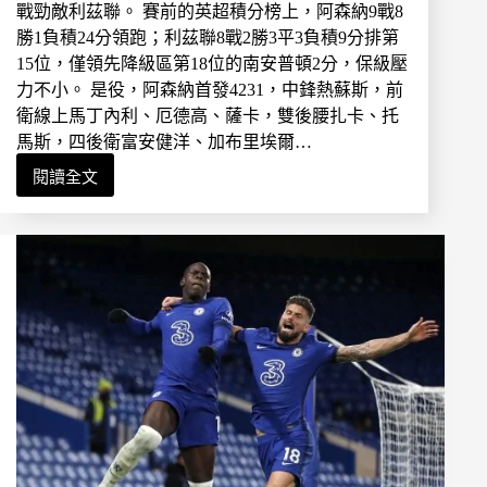
戰勁敵利茲聯。 賽前的英超積分榜上，阿森納9戰8
勝1負積24分領跑；利茲聯8戰2勝3平3負積9分排第
15位，僅領先降級區第18位的南安普頓2分，保級壓
力不小。 是役，阿森納首發4231，中鋒熱蘇斯，前
衛線上馬丁內利、厄德高、薩卡，雙後腰扎卡、托
馬斯，四後衛富安健洋、加布里埃爾…
閱讀全文