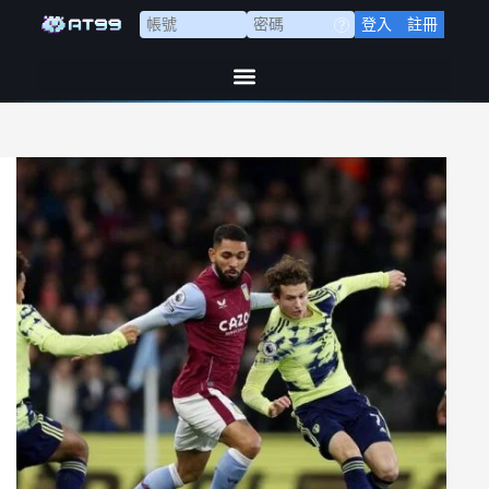
登入
註冊