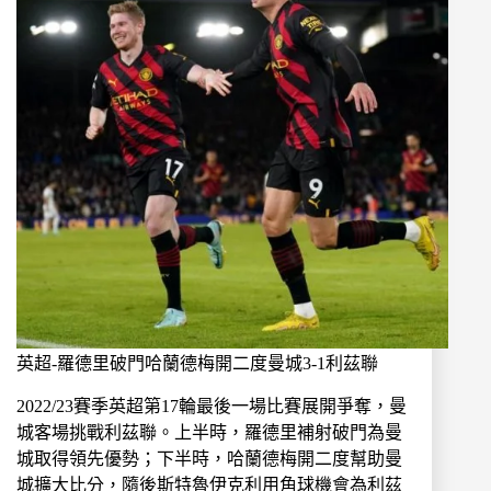
英超-羅德里破門哈蘭德梅開二度曼城3-1利茲聯
2022/23賽季英超第17輪最後一場比賽展開爭奪，曼
城客場挑戰利茲聯。上半時，羅德里補射破門為曼
城取得領先優勢；下半時，哈蘭德梅開二度幫助曼
城擴大比分，隨後斯特魯伊克利用角球機會為利茲