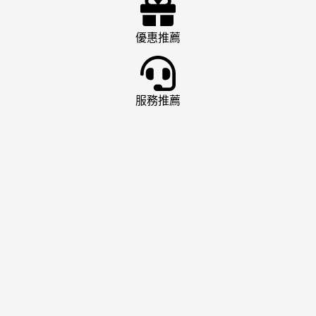
優惠推薦
服務推薦
娛樂城推薦
AT99 娛樂城