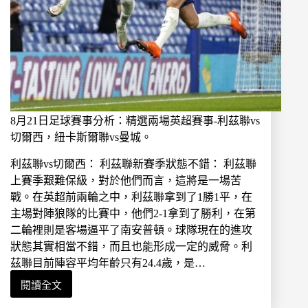
8月21日足球賽事分析：精選兩場英超賽事-利茲聯vs
切爾西，紐卡斯爾聯vs曼城。
利茲聯vs切爾西： 利茲聯新賽季狀態不錯： 利茲聯
上賽季艱難保級，對於他們而言，這將是一場苦
戰。在英超前兩輪之中，利茲聯拿到了1勝1平，在
主場對陣狼隊的比賽中，他們2-1拿到了勝利，在第
二輪裡則是客場逼平了南安普頓。球隊現在的進攻
狀態其實相當不錯，而且也能形成一定的威脅。利
茲聯目前陣容平均年齡只有24.4歲，是…
閱讀全文