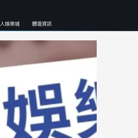
人娛樂城
體壇資訊