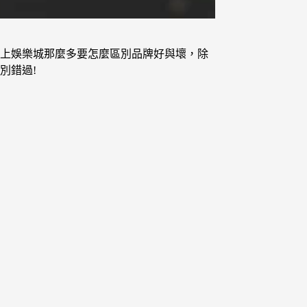
上娛樂城那麼多要怎麼區別品牌好與壞，除
別錯過!