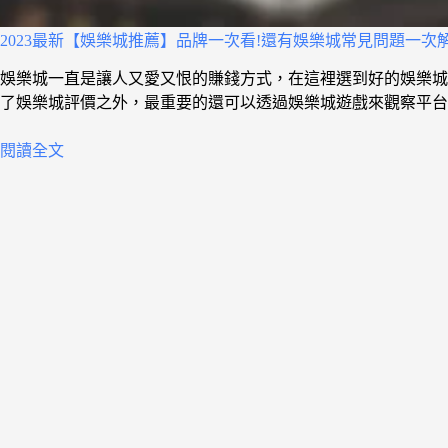
2023最新【娛樂城推薦】品牌一次看!還有娛樂城常見問題一次解
娛樂城一直是讓人又愛又恨的賺錢方式，在這裡選到好的娛樂城
了娛樂城評價之外，最重要的還可以透過娛樂城遊戲來觀察平台
閱讀全文