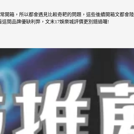
常開箱，所以都會遇見比較奇耙的問題，這些後續開箱文都會陸
看這間品牌優缺利弊，文末17娛樂城評價更別錯過囉!