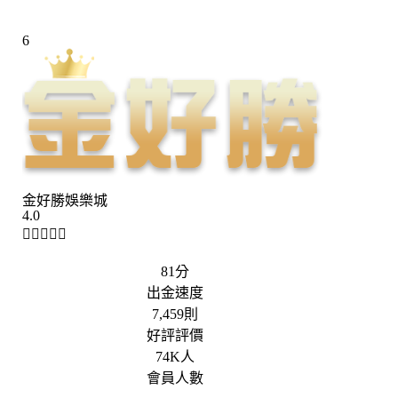
6
金好勝娛樂城
4.0





81分
出金速度
7,459則
好評評價
74K人
會員人數