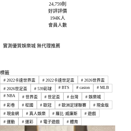
24,759則
好評評價
194K人
會員人數
實測優質娛樂城 無代理推薦
標籤
#
2022卡達世界盃
#
2022卡達世足盃
#
2026世界盃
#
BTS
#
casion
#
MLB
#
2026世足盃
#
539彩球
#
NBA
#
世界盃
#
世足盃
#
台灣
#
娛樂城
#
彩卷
#
柾國
#
歐冠
#
歐洲足球聯賽
#
現金版
#
現金網
#
真人娛樂
#
羅比·威廉斯
#
遊戲
#
運動
#
運彩
#
電子遊戲
#
體育