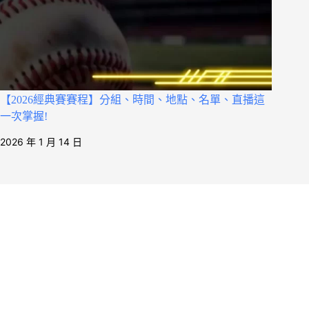
【2026經典賽賽程】分組、時間、地點、名單、直播這
一次掌握!
2026 年 1 月 14 日