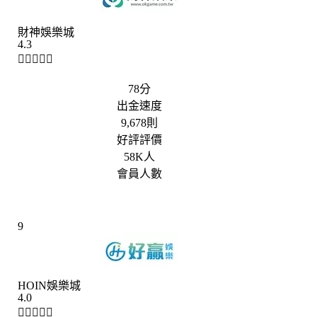
財神娛樂城
4.3





78分
出金速度
9,678則
好評評價
58K人
會員人數
9
HOIN娛樂城
4.0




