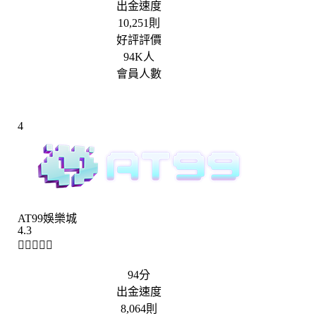
出金速度
10,251則
好評評價
94K人
會員人數
4
AT99娛樂城
4.3





94分
出金速度
8,064則