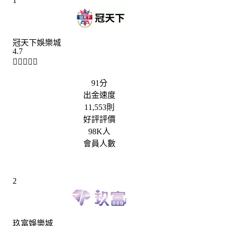
1
冠天下娛樂城
4.7





91分
出金速度
11,553則
好評評價
98K人
會員人數
2
玖富娛樂城