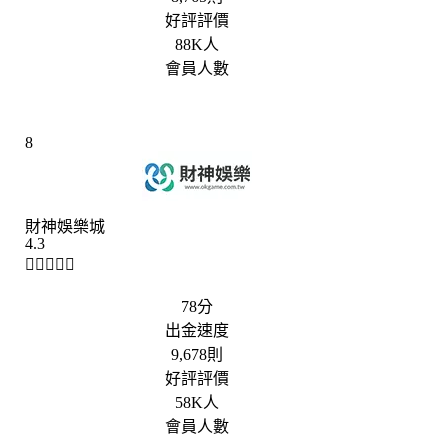
好評評價
88K人
會員人數
8
財神娛樂城
4.3





78分
出金速度
9,678則
好評評價
58K人
會員人數