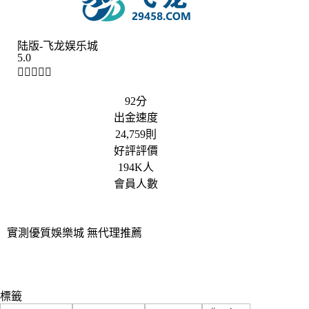
陆版-飞龙娱乐城
5.0





92分
出金速度
24,759則
好評評價
194K人
會員人數
實測優質娛樂城 無代理推薦
標籤