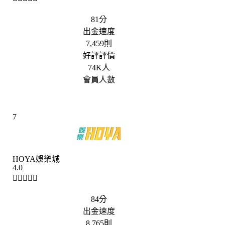
81分
出金速度
7,459則
好評評價
74K人
會員人數
7
HOYA娛樂城
4.0





84分
出金速度
8,765則