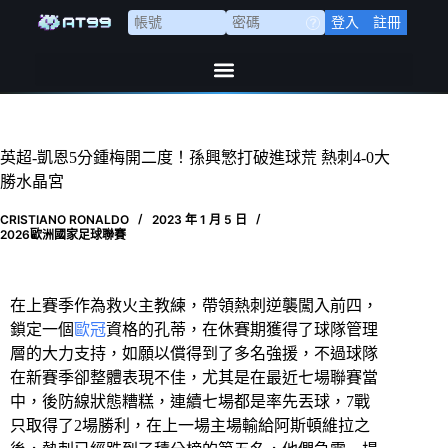
登入
註冊
英超-凱恩5分鍾梅開二度！孫興慜打破進球荒 熱刺4-0大
勝水晶宮
CRISTIANO RONALDO
2023 年 1 月 5 日
2026歐洲國家足球聯賽
在上賽季作為救火主教練，帶領熱刺逆襲闖入前四，
鎖定一個
歐冠
資格的孔蒂，在休賽期獲得了球隊管理
層的大力支持，如願以償得到了多名強援，不過球隊
在新賽季卻整體表現不佳，尤其是在最近七場聯賽當
中，後防線狀態糟糕，連續七場都是率先丟球，7戰
只取得了2場勝利，在上一場主場輸給阿斯頓維拉之