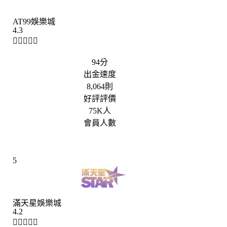
AT99娛樂城
4.3





94分
出金速度
8,064則
好評評價
75K人
會員人數
5
滿天星娛樂城
4.2




