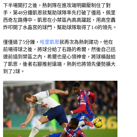
下半場開打之後，熱刺隊在進攻端明顯壓制住了對
手，第48分鍾凱恩就幫助球隊率先打破了僵局，佩里
西奇左路傳中，凱恩在小禁區內高高躍起，用高空轟
炸叩開了水晶宮的球門，幫助球隊取得了1-0的領先。
僅僅過了5分鐘，
哈里凱恩
就再次為熱刺建功，他在
前場得球之後，將球分給了右路的希爾，然後自己迅
速前插到禁區之內，希爾也是心領神會，將球橫敲給
了凱恩，後者右腳推射遠端，熱刺也將領先優勢擴大
到了2球。