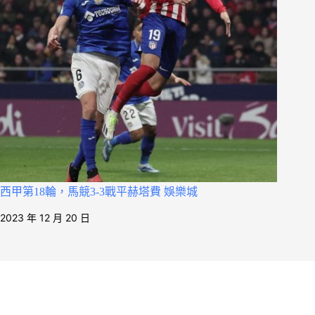
西甲第18輪，馬競3-3戰平赫塔費 娛樂城
2023 年 12 月 20 日