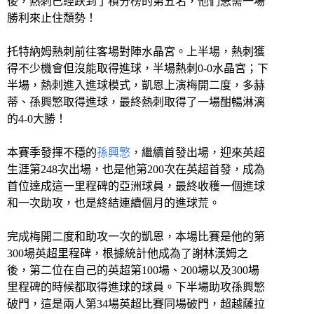
後，熱刺已經跌到了積分榜的第五名，他們急需一場
勝利來止住頹勢！
托特納姆熱刺前往客場對陣水晶宮。上半場，熱刺獲
得不少機會但沒能取得進球，半場熱刺0-0水晶宮；下
半場，熱刺進入進球模式，凱恩上演梅開二度，多赫
蒂、孫興慜取得進球，最終熱刺取得了一場酣暢淋漓
的4-0大勝！
本賽季發揮不穩的
孫興慜
，繼續首發出場，迎來英超
生涯第248次出場，也是他第200次在英超首發，成為
首位達成這一里程碑的亞洲球員，最終收穫一個進球
和一次助攻，也是終結連續個月的進球荒。
完成梅開二度和助攻一次的凱恩，本場比賽是他的第
300場英超里程碑，根據統計他成為了謝林漢姆之
後，第二位在自己的英超第100場、200場以及300場
里程碑的時候都取得進球的球員。下半場助攻孫興慜
破門，這是兩人第34場英超比賽同場破門，超越薩拉