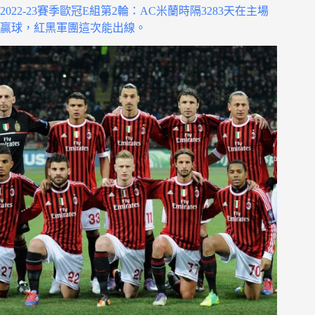
2022-23賽季歐冠E組第2輪：AC米蘭時隔3283天在主場
贏球，紅黑軍團這次能出線。