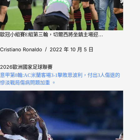
歐冠小組賽E組第三輪，切爾西將坐鎮主場迎…
Cristiano Ronaldo
2022 年 10 月 5 日
2026歐洲國家足球聯賽
意甲第8輪:AC米蘭客場3-1擊敗恩波利，付出3人傷退的
慘淡戰局傷病問題加重 。