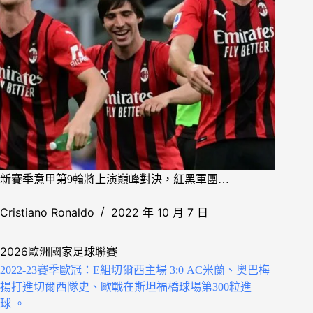
新賽季意甲第9輪將上演巔峰對決，紅黑軍團…
Cristiano Ronaldo
2022 年 10 月 7 日
2026歐洲國家足球聯賽
2022-23賽季歐冠：E組切爾西主場 3:0 AC米蘭、奧巴梅
揚打進切爾西隊史、歐戰在斯坦福橋球場第300粒進
球 。