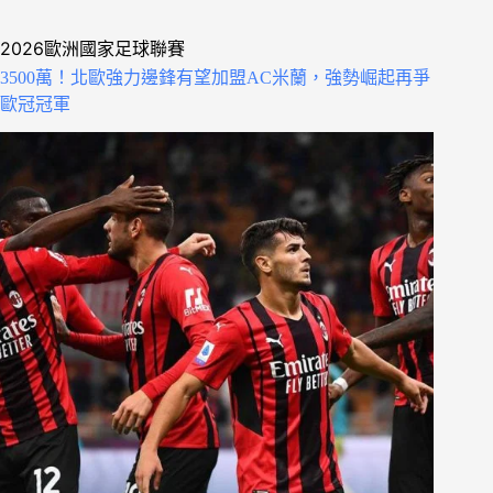
2026歐洲國家足球聯賽
3500萬！北歐強力邊鋒有望加盟AC米蘭，強勢崛起再爭
歐冠冠軍