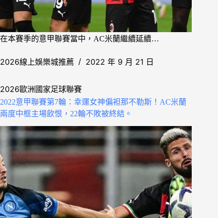
在本賽季的意甲聯賽當中，AC米蘭繼續延續…
2026線上娛樂城推薦
2022 年 9 月 21 日
2026歐洲國家足球聯賽
2022意甲聯賽第7輪：幸運女神偏袒那不勒斯！AC米蘭
兩度中框主場飲恨，22輪不敗被終結。