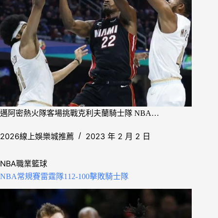
邁阿密熱火隊客場挑戰克利夫蘭騎士隊 NBA…
2026線上娛樂城推薦
2023 年 2 月 2 日
NBA職業籃球
NBA常規賽雷霆隊112-100擊敗騎士隊