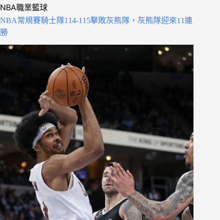
NBA職業籃球
NBA常規賽騎士隊114-115擊敗灰熊隊，灰熊隊迎來11連
勝