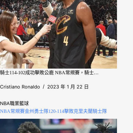
騎士114-102成功擊敗公鹿 NBA常規賽，騎士…
Cristiano Ronaldo
2023 年 1 月 22 日
NBA職業籃球
NBA常規賽金州勇士隊120-114擊敗克里夫蘭騎士隊