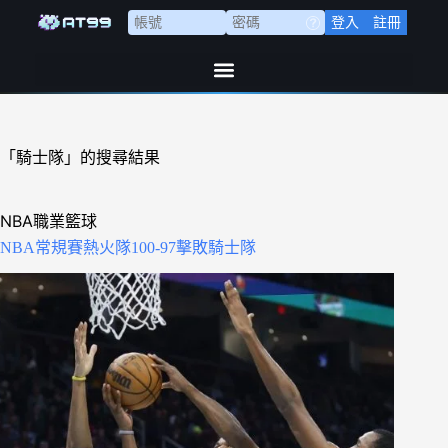
登入
註冊
「騎士隊」的搜尋結果
NBA職業籃球
NBA常規賽熱火隊100-97擊敗騎士隊