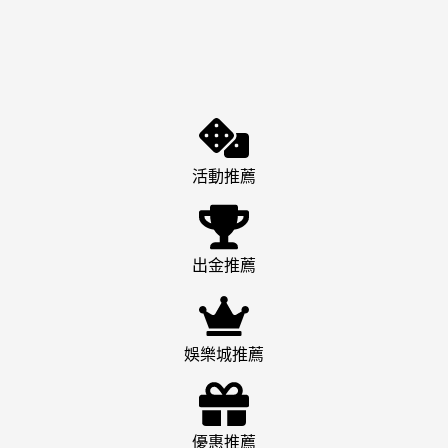
活動推薦
出金推薦
娛樂城推薦
優惠推薦