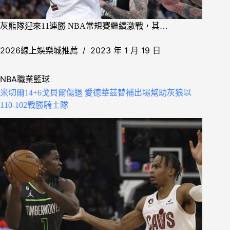
灰熊隊迎來11連勝 NBA常規賽繼續激戰，其…
2026線上娛樂城推薦
2023 年 1 月 19 日
NBA職業籃球
米切爾14+6戈貝爾傷退 愛德華茲替補出場幫助灰狼以
110-102戰勝騎士隊