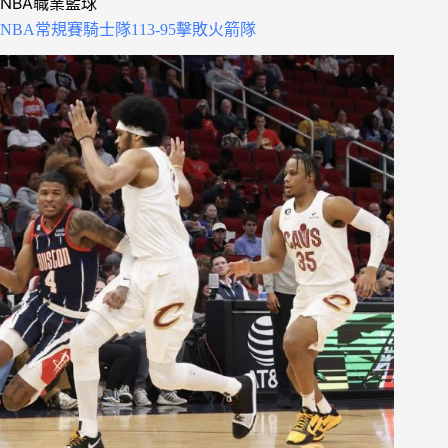
NBA職業籃球
NBA常規賽騎士隊113-95擊敗火箭隊