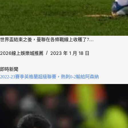
世界盃結束之後，曼聯在各條戰線上收穫了7…
2026線上娛樂城推薦
2023 年 1 月 18 日
即時新聞
2022-23賽季英格蘭超級聯賽，熱刺0-2輸給阿森納