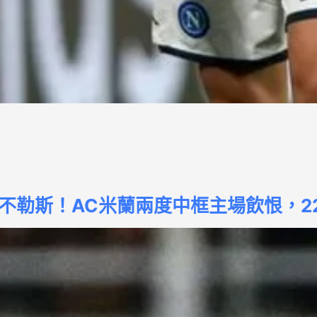
那不勒斯！AC米蘭兩度中框主場飲恨，2