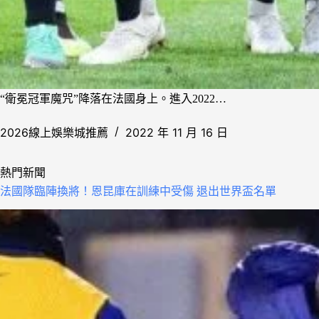
“衛冕冠軍魔咒”降落在法國身上。進入2022…
2026線上娛樂城推薦
2022 年 11 月 16 日
熱門新聞
法國隊臨陣換將！恩昆庫在訓練中受傷 退出世界盃名單