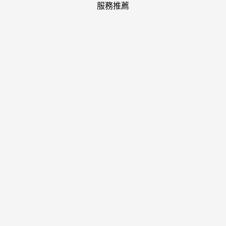
服務推薦
娛樂城推薦
AT99 娛樂城