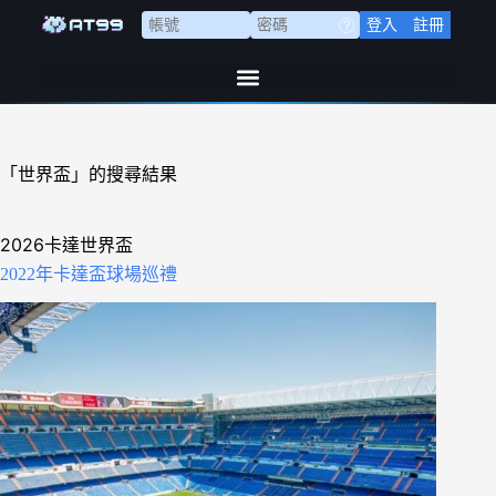
登入
註冊
「世界盃」的搜尋結果
2026卡達世界盃
2022年卡達盃球場巡禮