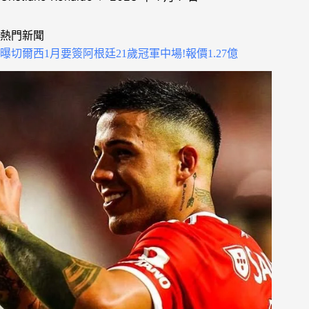
熱門新聞
曝切爾西1月要簽阿根廷21歲冠軍中場!報價1.27億