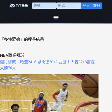
登入
註冊
「多特蒙德」的搜尋結果
NBA職業籃球
爆冷慘敗！哈登24+6 恩比德30+2 亞歷山大轟37+8雷霆
大勝76人