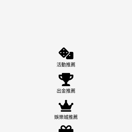
活動推薦
出金推薦
娛樂城推薦