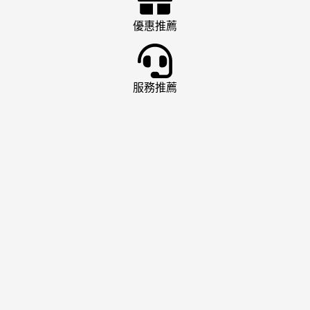
優惠推薦
服務推薦
娛樂城推薦
AT99 娛樂城