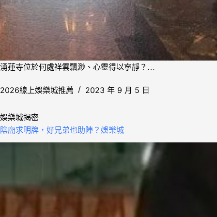
湧蓮寺位於何處祥雲飄渺、心靈得以寧靜？…
2026線上娛樂城推薦
2023 年 9 月 5 日
娛樂城揭密
陰廟求明牌，好兄弟也助陣？娛樂城