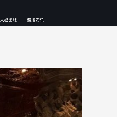
人娛樂城
體壇資訊