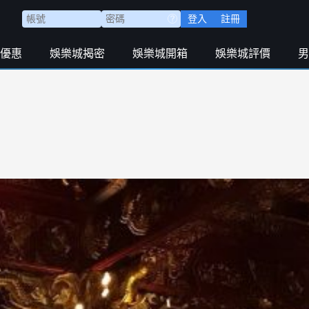
登入
註冊
優惠
娛樂城揭密
娛樂城開箱
娛樂城評價
男