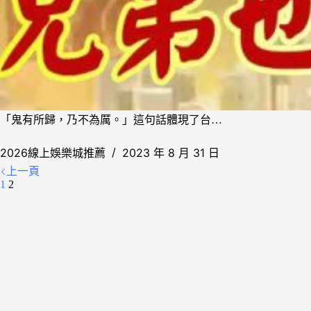
「鬼有所歸，乃不為厲。」這句話體現了台…
2026線上娛樂城推薦
2023 年 8 月 31 日
上一頁
1
2