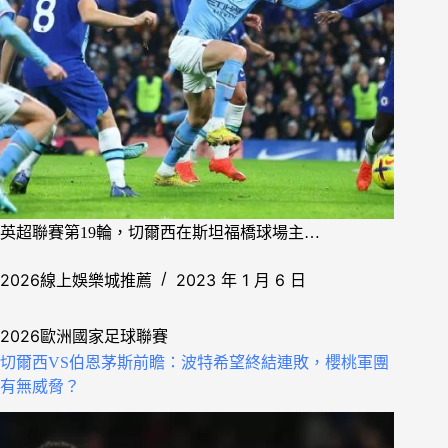
英超聯賽第19輪，切爾西在斯坦福橋球場主…
2026線上娛樂城推薦
2023 年 1 月 6 日
2026歐洲國家足球聯賽
切爾西VS伯恩茅斯前瞻：波特希望終結連敗，櫻桃軍團
有無威脅？