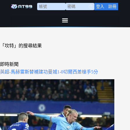
登入
註冊
「坎特」的搜尋結果
即時新聞
英超-馬赫雷斯替補建功曼城1-0切爾西差槍手5分