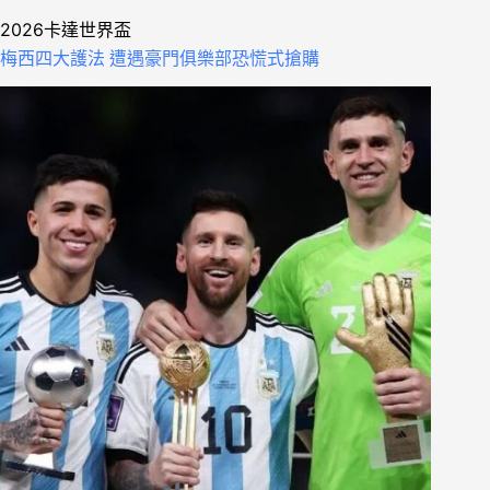
2026卡達世界盃
梅西四大護法 遭遇豪門俱樂部恐慌式搶購