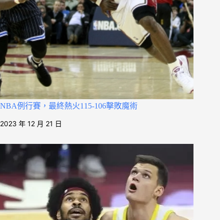
NBA例行賽，最終熱火115-106擊敗魔術
2023 年 12 月 21 日