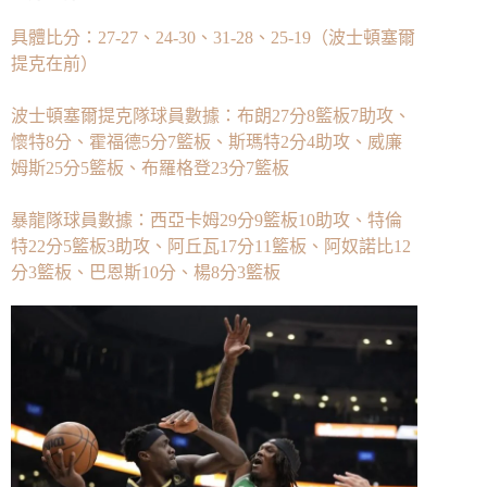
具體比分：27-27、24-30、31-28、25-19（波士頓塞爾
提克在前）
波士頓塞爾提克隊球員數據：布朗27分8籃板7助攻、
懷特8分、霍福德5分7籃板、斯瑪特2分4助攻、威廉
姆斯25分5籃板、布羅格登23分7籃板
暴龍隊球員數據：西亞卡姆29分9籃板10助攻、特倫
特22分5籃板3助攻、阿丘瓦17分11籃板、阿奴諾比12
分3籃板、巴恩斯10分、楊8分3籃板