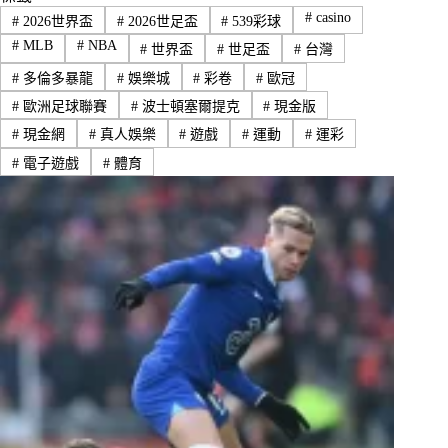
#
casino
#
2026世界盃
#
2026世足盃
#
539彩球
#
MLB
#
NBA
#
世界盃
#
世足盃
#
台灣
#
多倫多暴龍
#
娛樂城
#
彩卷
#
歐冠
#
歐洲足球聯賽
#
波士頓塞爾提克
#
現金版
#
現金網
#
真人娛樂
#
遊戲
#
運動
#
運彩
#
電子遊戲
#
體育