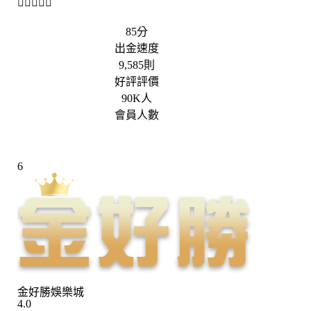





85分
出金速度
9,585則
好評評價
90K人
會員人數
6
金好勝娛樂城
4.0