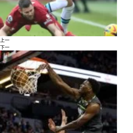
上一
下一