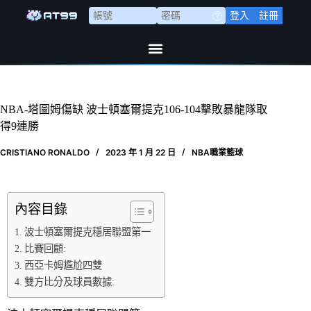
登入
註冊
NBA-塔圖姆傷缺 波士頓塞爾提克106-104擊敗暴龍隊取
得9連勝
CRISTIANO RONALDO
2023 年 1 月 22 日
NBA職業籃球
內容目錄
波士頓塞爾提克穩居聯盟第一
比賽回顧:
西亞卡姆尷尬四雙
雙方比分及球員數據: