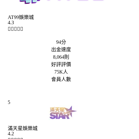
AT99娛樂城
4.3





94分
出金速度
8,064則
好評評價
75K人
會員人數
5
滿天星娛樂城
4.2