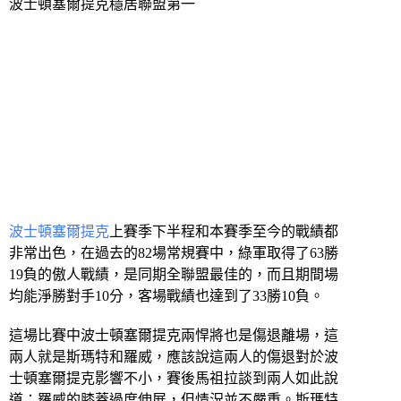
波士頓塞爾提克穩居聯盟第一
兔年首場比賽暴龍主場對陣波士頓塞爾提克，MVP大
熱門塔圖姆缺席。另外兩名探花郎布朗和霍福德率隊
完成11分大逆轉，綠軍以106-104擊敗暴龍。這也是他
們本賽季第二次拿到9連勝。賽季至今，波士頓塞爾
提克的戰績為35勝12負，繼續穩居東部聯盟第一。值
得一提的是，西部第一丹佛金塊目前也取得了9連
勝，但戰績為33勝13負，還是落後波士頓塞爾提克1.5
個勝場。
波士頓塞爾提克
上賽季下半程和本賽季至今的戰績都
非常出色，在過去的82場常規賽中，綠軍取得了63勝
19負的傲人戰績，是同期全聯盟最佳的，而且期間場
均能淨勝對手10分，客場戰績也達到了33勝10負。
這場比賽中波士頓塞爾提克兩悍將也是傷退離場，這
兩人就是斯瑪特和羅威，應該說這兩人的傷退對於波
士頓塞爾提克影響不小，賽後馬祖拉談到兩人如此說
道：羅威的膝蓋過度伸展，但情況並不嚴重。斯瑪特