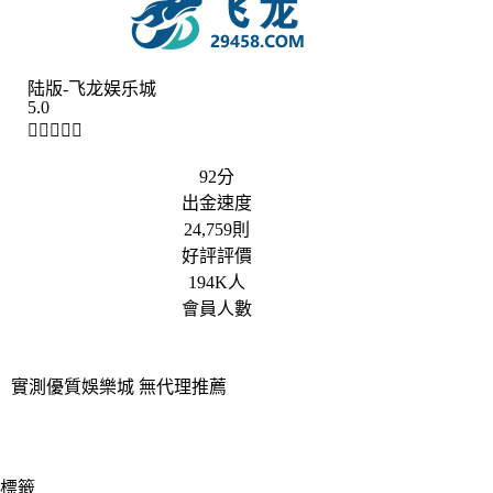
陆版-飞龙娱乐城
5.0





92分
出金速度
24,759則
好評評價
194K人
會員人數
實測優質娛樂城 無代理推薦
標籤