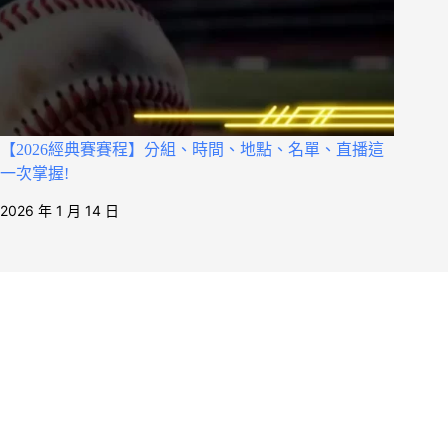
【2026經典賽賽程】分組、時間、地點、名單、直播這
一次掌握!
2026 年 1 月 14 日