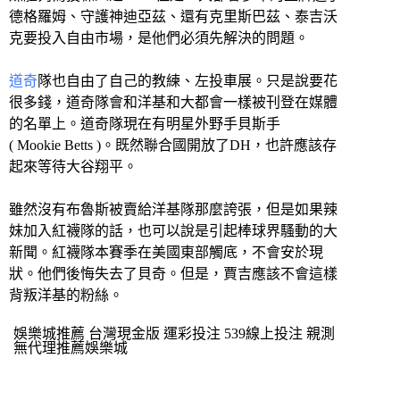
德格羅姆、守護神迪亞茲、還有克里斯巴茲、泰吉沃
克要投入自由市場，是他們必須先解決的問題。
道奇
隊也自由了自己的教練、左投車展。只是說要花
很多錢，道奇隊會和洋基和大都會一樣被刊登在媒體
的名單上。道奇隊現在有明星外野手貝斯手
( Mookie Betts )。既然聯合國開放了DH，也許應該存
起來等待大谷翔平。
雖然沒有布魯斯被賣給洋基隊那麼誇張，但是如果辣
妹加入紅襪隊的話，也可以說是引起棒球界騷動的大
新聞。紅襪隊本賽季在美國東部觸底，不會安於現
狀。他們後悔失去了貝奇。但是，賈吉應該不會這樣
背叛洋基的粉絲。
娛樂城推薦 台灣現金版 運彩投注 539線上投注 親測
無代理推薦娛樂城