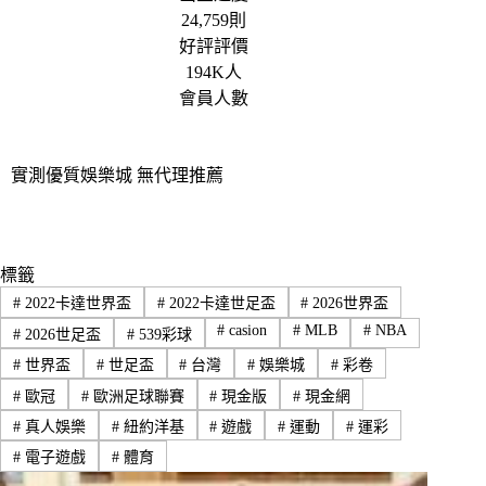
24,759則
好評評價
194K人
會員人數
實測優質娛樂城 無代理推薦
標籤
#
2022卡達世界盃
#
2022卡達世足盃
#
2026世界盃
#
casion
#
MLB
#
NBA
#
2026世足盃
#
539彩球
#
世界盃
#
世足盃
#
台灣
#
娛樂城
#
彩卷
#
歐冠
#
歐洲足球聯賽
#
現金版
#
現金網
#
真人娛樂
#
紐約洋基
#
遊戲
#
運動
#
運彩
#
電子遊戲
#
體育