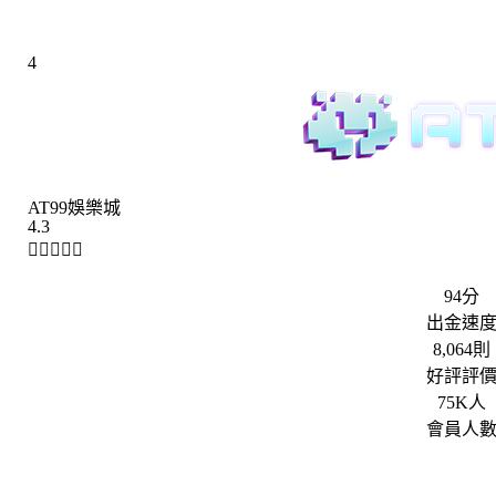
4
AT99娛樂城
4.3





94分
出金速
8,064則
好評評
75K人
會員人