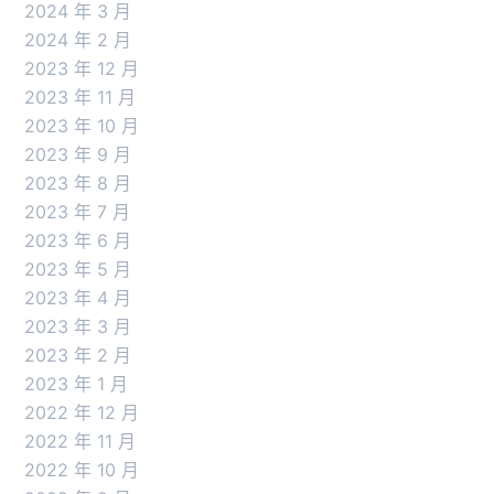
2024 年 3 月
2024 年 2 月
2023 年 12 月
2023 年 11 月
2023 年 10 月
2023 年 9 月
2023 年 8 月
2023 年 7 月
2023 年 6 月
2023 年 5 月
2023 年 4 月
2023 年 3 月
2023 年 2 月
2023 年 1 月
2022 年 12 月
2022 年 11 月
2022 年 10 月