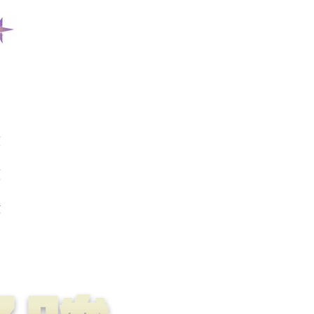
度
價
數