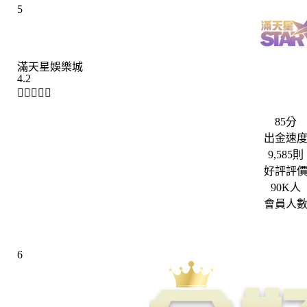
5
滿天星娛樂城
4.2





85分
出金速
9,585則
好評評
90K人
會員人
6