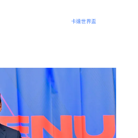
的父親兼經紀人豪爾赫-梅西，在
卡達世界盃
期間同大
致，梅西將會至少續約一年，至於具體續約時長和年薪
黎的生活感到滿意。大巴黎目前的實力和競技狀態，讓
看重的。