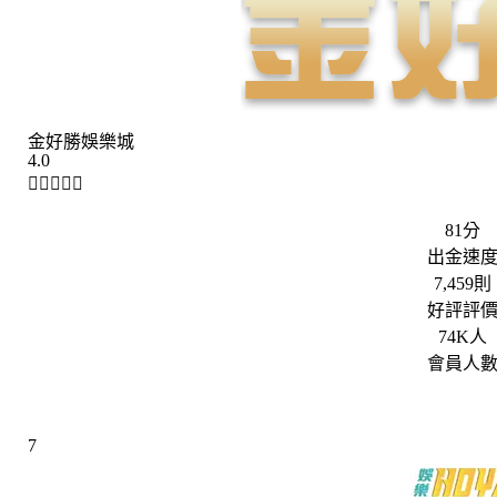
金好勝娛樂城
4.0





81分
出金速
7,459則
好評評
74K人
會員人
7