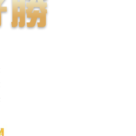
度
價
數