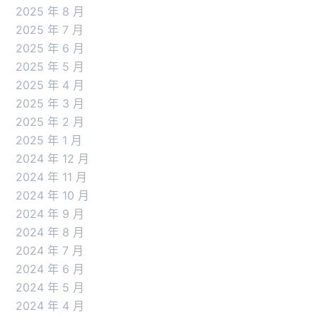
2025 年 8 月
2025 年 7 月
2025 年 6 月
2025 年 5 月
2025 年 4 月
2025 年 3 月
2025 年 2 月
2025 年 1 月
2024 年 12 月
2024 年 11 月
2024 年 10 月
2024 年 9 月
2024 年 8 月
2024 年 7 月
2024 年 6 月
2024 年 5 月
2024 年 4 月