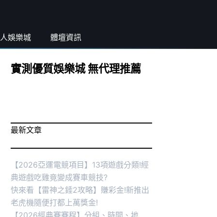
人娛樂城
體壇資訊
實測優質娛樂城 無代理推薦
最新文章
【2026亞運電競項目】13項遊戲分類!經
典遊戲吃雞竟變成賽車競技?
快來看【雷神之錘2攻略】賺彩金!新推出
老虎機隨便打都上萬獎金!
【2026經典賽賽程】分組、時間、地