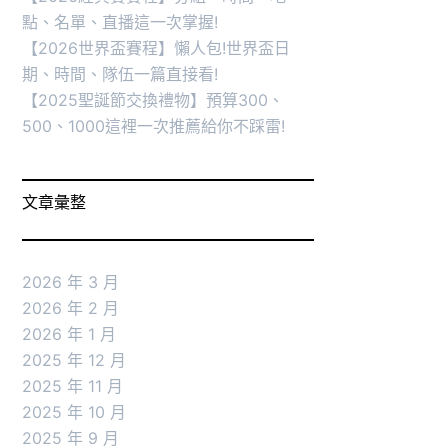
點、名單、直播這一次掌握!
【2026世界盃賽程】懶人包!世界盃日
期、時間、隊伍一篇直接看!
【2025聖誕節交換禮物】預算300、
500、1000這裡一次推薦給你不踩雷!
文章彙整
2026 年 3 月
2026 年 2 月
2026 年 1 月
2025 年 12 月
2025 年 11 月
2025 年 10 月
2025 年 9 月