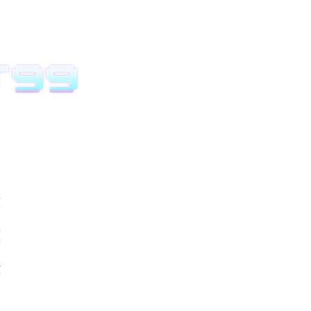
度
價
數