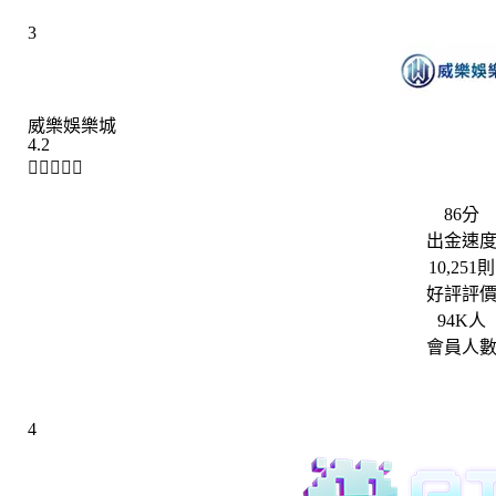
3
威樂娛樂城
4.2





86分
出金速
10,251則
好評評
94K人
會員人
4