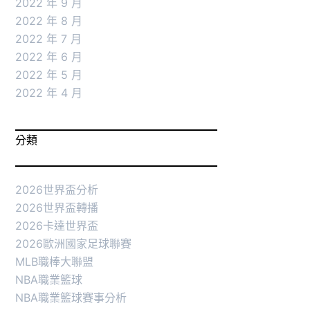
2022 年 9 月
2022 年 8 月
2022 年 7 月
2022 年 6 月
2022 年 5 月
2022 年 4 月
分類
2026世界盃分析
2026世界盃轉播
2026卡達世界盃
2026歐洲國家足球聯賽
MLB職棒大聯盟
NBA職業籃球
NBA職業籃球賽事分析