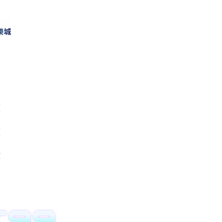
度
價
數