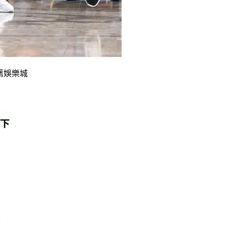
薦娛樂城
度
價