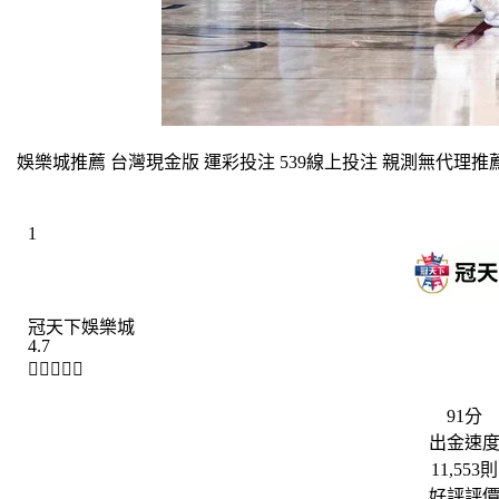
娛樂城推薦 台灣現金版 運彩投注 539線上投注 親測無代理推
1
冠天下娛樂城
4.7





91分
出金速
11,553則
好評評