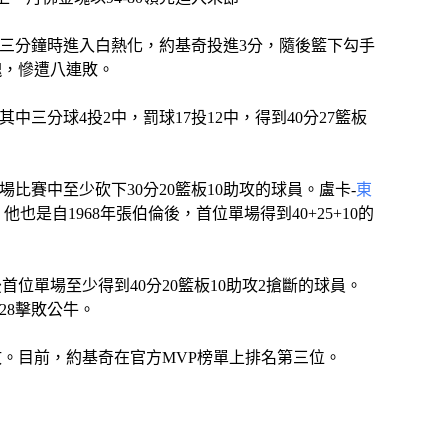
剩三分鐘時進入白熱化，約基奇投進3分，隨後籃下勾手
塊，慘遭八連敗。
中三分球4投2中，罰球17投12中，得到40分27籃板
場比賽中至少砍下30分20籃板10助攻的球員。盧卡-
東
是自1968年張伯倫後，首位單場得到40+25+10的
首位單場至少得到40分20籃板10助攻2搶斷的球員。
128擊敗公牛。
.0助攻。目前，約基奇在官方MVP榜單上排名第三位。