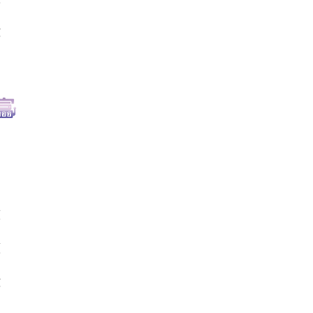
數
度
價
數