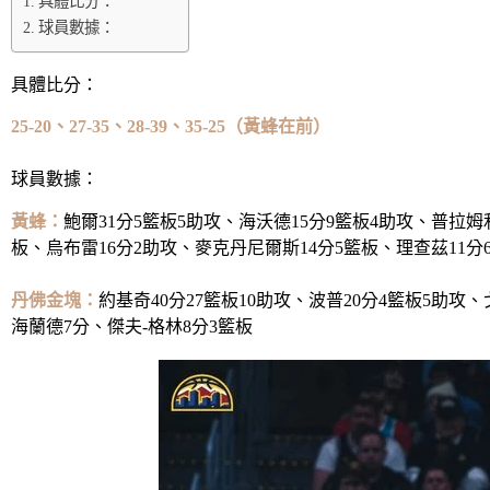
具體比分：
球員數據：
具體比分：
25-20、27-35、28-39、35-25（黃蜂在前）
球員數據：
黃蜂：
鮑爾31分5籃板5助攻、海沃德15分9籃板4助攻、普拉姆
板、烏布雷16分2助攻、麥克丹尼爾斯14分5籃板、理查茲11分
丹佛金塊：
約基奇40分27籃板10助攻、波普20分4籃板5助攻、
海蘭德7分、傑夫-格林8分3籃板