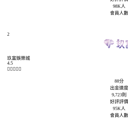
98K人
會員人
2
玖富娛樂城
4.5





88分
出金速
9,723則
好評評
95K人
會員人