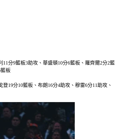
利11分9籃板3助攻、華盛頓10分6籃板、羅齊爾2分2籃
6籃板
戈登19分10籃板、布朗16分4助攻、穆雷6分11助攻、