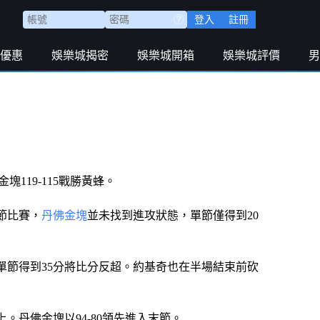
登入
註冊
優惠
娛樂城揭密
娛樂城開箱
娛樂城評價
男
119-115戰勝黃蜂。
節比賽，
丹佛金塊
並未找到進攻狀態，單節僅得到20
單節得到35分將比分反超。約基奇也在半場結束前砍
。丹佛金塊以94-80領先進入末節。