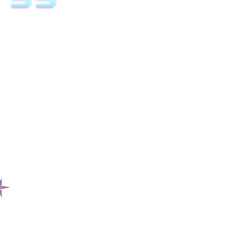
度
價
數