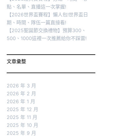
點、名單、直播這一次掌握!
【2026世界盃賽程】懶人包!世界盃日
期、時間、隊伍一篇直接看!
【2025聖誕節交換禮物】預算300、
500、1000這裡一次推薦給你不踩雷!
文章彙整
2026 年 3 月
2026 年 2 月
2026 年 1 月
2025 年 12 月
2025 年 11 月
2025 年 10 月
2025 年 9 月