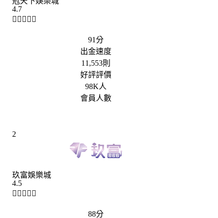
冠天下娛樂城
4.7





91分
出金速度
11,553則
好評評價
98K人
會員人數
2
玖富娛樂城
4.5





88分