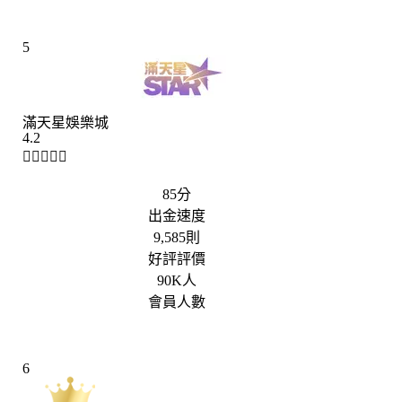
5
滿天星娛樂城
4.2





85分
出金速度
9,585則
好評評價
90K人
會員人數
6