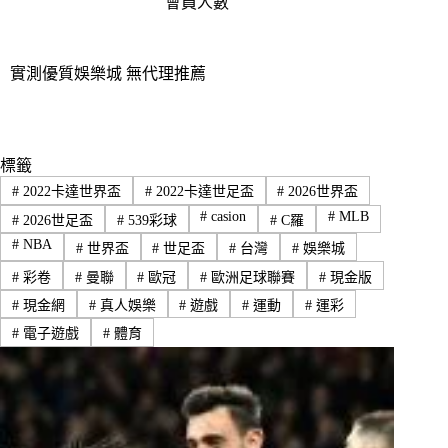
會員人數
實測優質娛樂城 無代理推薦
標籤
#
2022卡達世界盃
#
2022卡達世足盃
#
2026世界盃
#
casion
#
MLB
#
2026世足盃
#
539彩球
#
C羅
#
NBA
#
世界盃
#
世足盃
#
台灣
#
娛樂城
#
彩卷
#
曼聯
#
歐冠
#
歐洲足球聯賽
#
現金版
#
現金網
#
真人娛樂
#
遊戲
#
運動
#
運彩
#
電子遊戲
#
體育