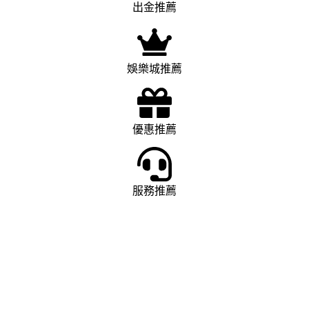
出金推薦
娛樂城推薦
優惠推薦
服務推薦
娛樂城推薦