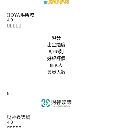
HOYA娛樂城
4.0





84分
出金速度
8,765則
好評評價
88K人
會員人數
8
財神娛樂城
4.3