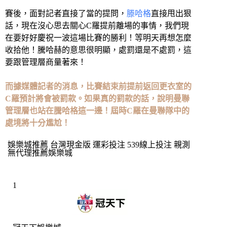
賽後，面對記者直接了當的提問，
滕哈格
直接甩出狠
話，現在沒心思去關心C羅提前離場的事情，我們現
在要好好慶祝一波這場比賽的勝利！等明天再想怎麼
收拾他！騰哈赫的意思很明顯，處罰還是不處罰，這
要跟管理層商量著來！
而據媒體記者的消息，比賽結束前提前返回更衣室的
C羅預計將會被罰款。如果真的罰款的話，說明曼聯
管理層也站在騰哈格這一邊！屆時C羅在曼聯隊中的
處境將十分尷尬！
娛樂城推薦 台灣現金版 運彩投注 539線上投注 親測
無代理推薦娛樂城
1