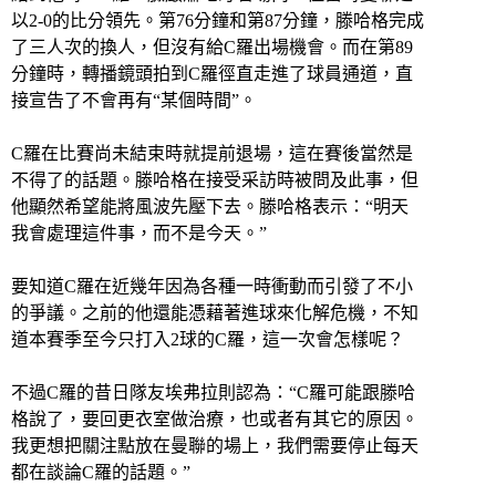
以2-0的比分領先。第76分鐘和第87分鐘，滕哈格完成
了三人次的換人，但沒有給C羅出場機會。而在第89
分鐘時，轉播鏡頭拍到C羅徑直走進了球員通道，直
接宣告了不會再有“某個時間”。
C羅在比賽尚未結束時就提前退場，這在賽後當然是
不得了的話題。滕哈格在接受采訪時被問及此事，但
他顯然希望能將風波先壓下去。滕哈格表示：“明天
我會處理這件事，而不是今天。”
要知道C羅在近幾年因為各種一時衝動而引發了不小
的爭議。之前的他還能憑藉著進球來化解危機，不知
道本賽季至今只打入2球的C羅，這一次會怎樣呢？
不過C羅的昔日隊友埃弗拉則認為：“C羅可能跟滕哈
格說了，要回更衣室做治療，也或者有其它的原因。
我更想把關注點放在曼聯的場上，我們需要停止每天
都在談論C羅的話題。”