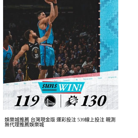
娛樂城推薦 台灣現金版 運彩投注 539線上投注 親測
無代理推薦娛樂城