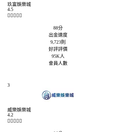
玖富娛樂城
4.5





88分
出金速度
9,723則
好評評價
95K人
會員人數
3
威樂娛樂城
4.2




