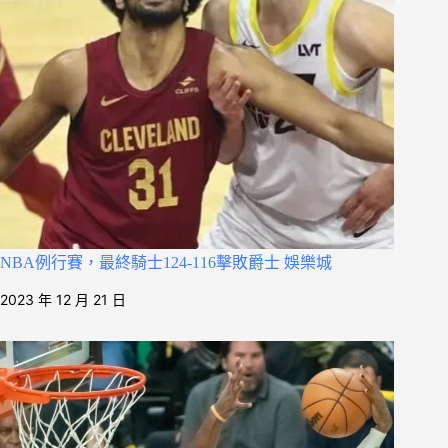
NBA例行賽，最終騎士124-116擊敗爵士 娛樂城
2023 年 12 月 21 日