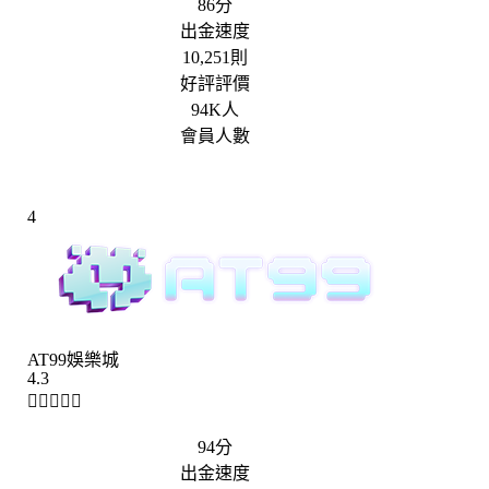
86分
出金速度
10,251則
好評評價
94K人
會員人數
4
AT99娛樂城
4.3





94分
出金速度