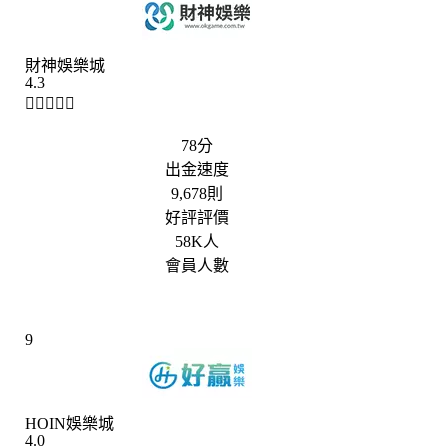
財神娛樂城
4.3





78分
出金速度
9,678則
好評評價
58K人
會員人數
9
HOIN娛樂城
4.0