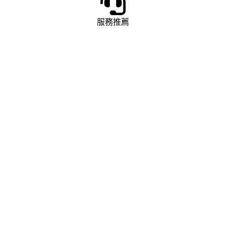
服務推薦
娛樂城推薦
AT99 娛樂城