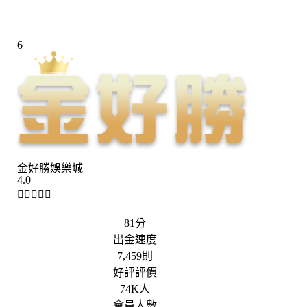
6
金好勝娛樂城
4.0





81分
出金速度
7,459則
好評評價
74K人
會員人數