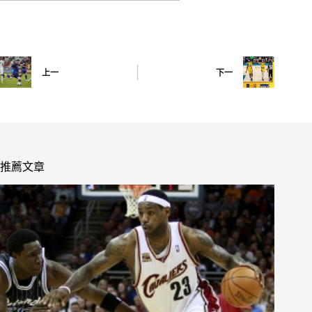
上一
下一
推薦文章