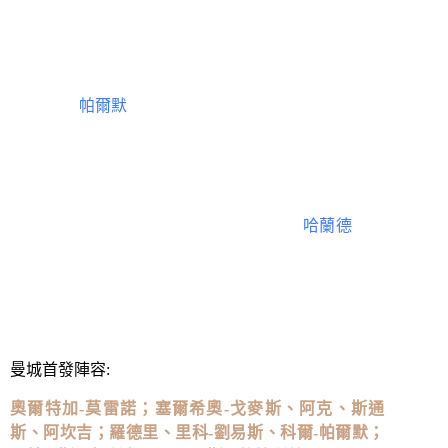
中場方面，不出意外，坐鎮曼城中後場負責攔截掃蕩
的主力後腰會是西班牙鐵腰羅德里；而和羅德里搭檔
組成雙後腰組合的則應該會是剛剛升入一線隊的天才
小將里科-劉易斯；前場進攻核心位置上，預計曼城新
太子科爾-
帕爾默
會坐鎮中前場挑大樑，負責前場進攻
梳理，出任曼城的臨時指揮官，領銜曼城的整條攻擊
線。而京多安、德布勞內、B席3位中場王牌悍將則會
同時得到輪換。
前鋒線上，一直沒有得到輪換的當家鋒霸
哈蘭德
會得
到輪休，而頂替他為曼城衝鋒陷陣的則應該會是阿根
廷新阿奎羅胡利安-阿爾瓦雷斯。而和胡利安-阿爾瓦
雷斯搭檔組成鋒線三叉戟組合的則大概率會是格拉利
甚和前英超MVP馬赫雷斯。小將福登也會得到輪換。
曼城首發陣容:
奧爾特加-莫雷諾；塞爾希奧-戈麥斯、阿克、斯通
斯、阿坎吉；羅德里、里科-劉易斯、科爾-帕爾默；