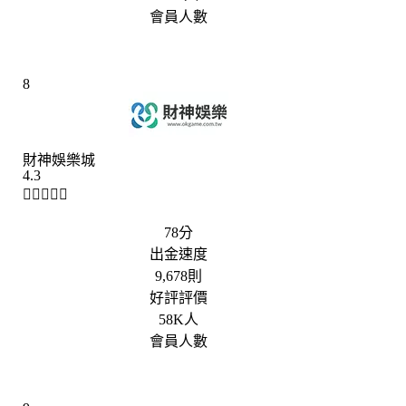
會員人數
8
財神娛樂城
4.3





78分
出金速度
9,678則
好評評價
58K人
會員人數