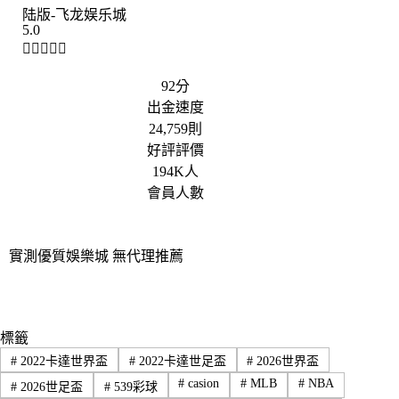
陆版-飞龙娱乐城
5.0





92分
出金速度
24,759則
好評評價
194K人
會員人數
實測優質娛樂城 無代理推薦
標籤
#
2022卡達世界盃
#
2022卡達世足盃
#
2026世界盃
#
casion
#
MLB
#
NBA
#
2026世足盃
#
539彩球