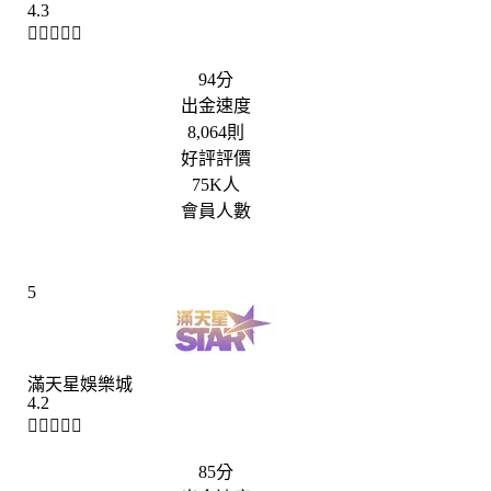
4.3





94分
出金速度
8,064則
好評評價
75K人
會員人數
5
滿天星娛樂城
4.2





85分