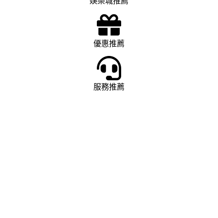
娛樂城推薦
優惠推薦
服務推薦
娛樂城推薦