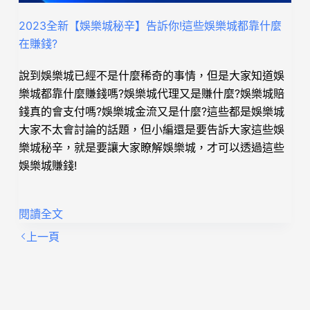
2023全新【娛樂城秘辛】告訴你!這些娛樂城都靠什麼
在賺錢?
說到娛樂城已經不是什麼稀奇的事情，但是大家知道娛
樂城都靠什麼賺錢嗎?娛樂城代理又是賺什麼?娛樂城賠
錢真的會支付嗎?娛樂城金流又是什麼?這些都是娛樂城
大家不太會討論的話題，但小編還是要告訴大家這些娛
樂城秘辛，就是要讓大家瞭解娛樂城，才可以透過這些
娛樂城賺錢!
閱讀全文
上一頁