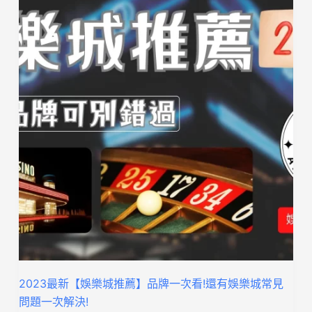
2023最新【娛樂城推薦】品牌一次看!還有娛樂城常見
問題一次解決!