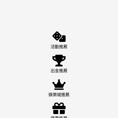
活動推薦
出金推薦
娛樂城推薦