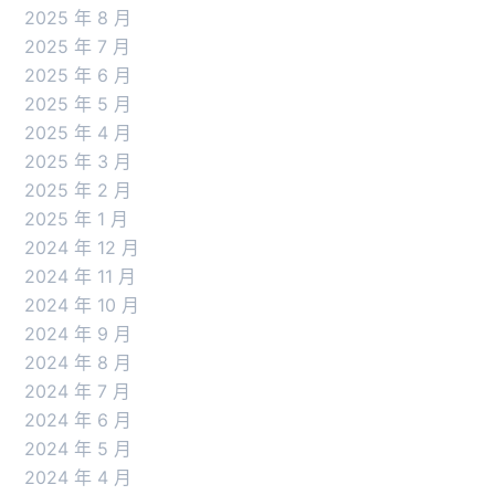
2025 年 8 月
2025 年 7 月
2025 年 6 月
2025 年 5 月
2025 年 4 月
2025 年 3 月
2025 年 2 月
2025 年 1 月
2024 年 12 月
2024 年 11 月
2024 年 10 月
2024 年 9 月
2024 年 8 月
2024 年 7 月
2024 年 6 月
2024 年 5 月
2024 年 4 月