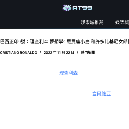
娛樂城推薦
娛樂城
巴西正印9號：理查利森 夢想學C羅買座小島 和許多比基尼女郎
CRISTIANO RONALDO
2022 年 11 月 22 日
熱門新聞
據《鏡報》報導，巴西主力
理查利森
在近日受訪時談到了自
是效法他的國家隊前輩C羅，買下一座小島，和許多比基尼女
巴西即將迎來他們本屆世界盃首戰，對手是
塞爾維亞
，同組的
大奪冠熱門，他們在最近的兩場熱身中總比分8-1大勝突尼西
儘管蒂特徵召了9大前鋒入選，但熱刺前鋒理查利森預期將佔
身前，而維尼修斯和拉菲尼亞則將分居兩側。