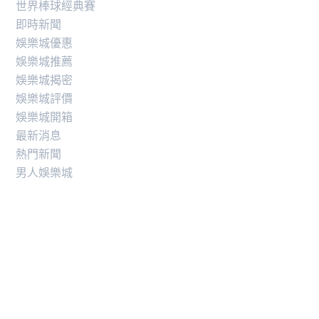
世界棒球經典賽
即時新聞
娛樂城優惠
娛樂城推薦
娛樂城揭密
娛樂城評價
娛樂城開箱
最新消息
熱門新聞
男人娛樂城