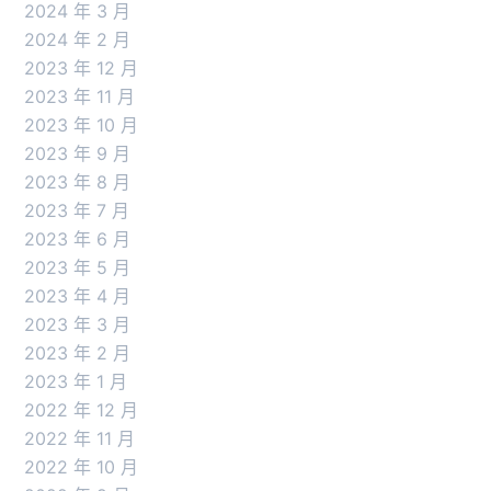
2024 年 3 月
2024 年 2 月
2023 年 12 月
2023 年 11 月
2023 年 10 月
2023 年 9 月
2023 年 8 月
2023 年 7 月
2023 年 6 月
2023 年 5 月
2023 年 4 月
2023 年 3 月
2023 年 2 月
2023 年 1 月
2022 年 12 月
2022 年 11 月
2022 年 10 月