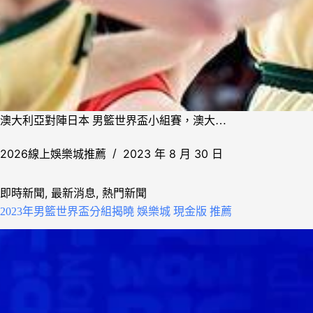
澳大利亞對陣日本 男籃世界盃小組賽，澳大…
2026線上娛樂城推薦
2023 年 8 月 30 日
即時新聞
,
最新消息
,
熱門新聞
2023年男籃世界盃分組揭曉 娛樂城 現金版 推薦