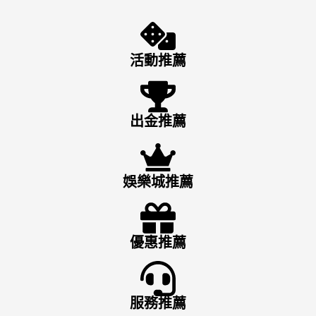
活動推薦
出金推薦
娛樂城推薦
優惠推薦
服務推薦