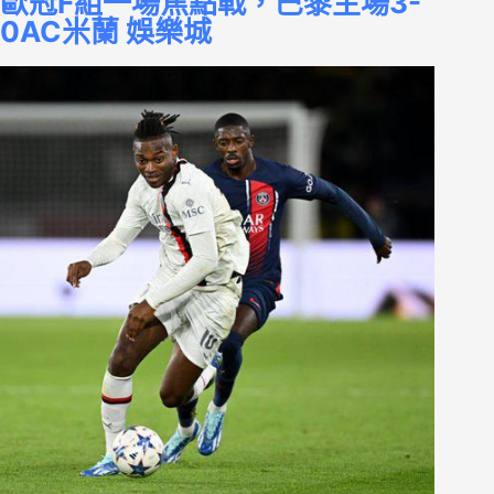
歐冠F組一場焦點戰，巴黎主場3-
0AC米蘭 娛樂城