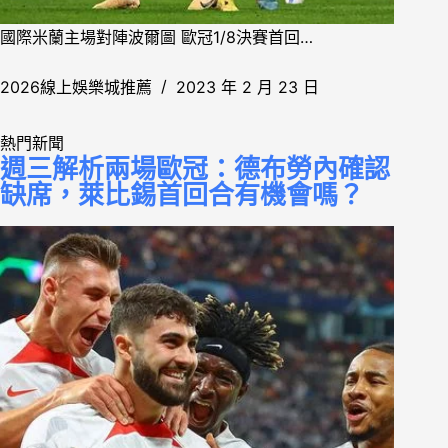
國際米蘭主場對陣波爾圖 歐冠1/8決賽首回…
2026線上娛樂城推薦
2023 年 2 月 23 日
熱門新聞
週三解析兩場歐冠：德布勞內確認
缺席，萊比錫首回合有機會嗎？