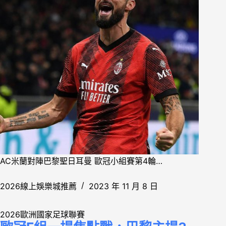
AC米蘭對陣巴黎聖日耳曼 歐冠小組賽第4輪…
2026線上娛樂城推薦
2023 年 11 月 8 日
2026歐洲國家足球聯賽