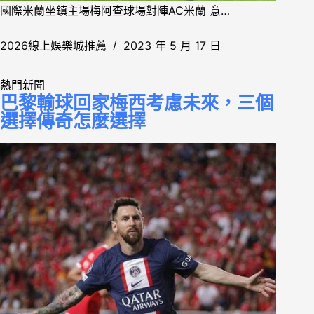
國際米蘭坐鎮主場梅阿查球場對陣AC米蘭 意…
2026線上娛樂城推薦
2023 年 5 月 17 日
熱門新聞
巴黎輸球回家梅西考慮未來，三個
選擇傳奇怎麼選擇