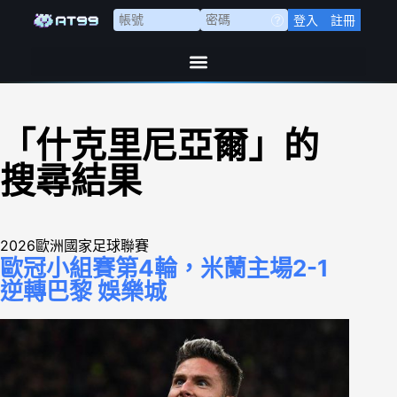
登入
註冊
「什克里尼亞爾」的
搜尋結果
2026歐洲國家足球聯賽
歐冠小組賽第4輪，米蘭主場2-1
逆轉巴黎 娛樂城