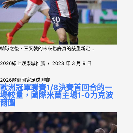
輸球之後，三叉戟的未來也許真的該重新定…
2026線上娛樂城推薦
2023 年 3 月 9 日
2026歐洲國家足球聯賽
歐洲冠軍聯賽1/8決賽首回合的一
場較量，國際米蘭主場1-0力克波
爾圖