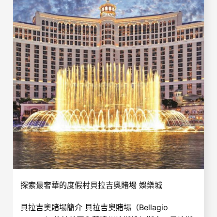
探索最奢華的度假村貝拉吉奧賭場 娛樂城
貝拉吉奧賭場簡介 貝拉吉奧賭場（Bellagio