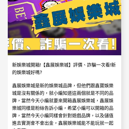
新娛樂城開箱!【鑫展娛樂城】評價、詐騙一次看!新
的娛樂城好嗎?
鑫展娛樂城是新的娛樂城品牌，但他們跟鑫寶娛樂
城是沒有關係的，就小編知道這兩個就是不同的品
牌，當然今天小編就要來開箱鑫展娛樂城，鑫展娛
樂城同樣是粉絲告訴小編，希望小編可以開箱的品
牌，當然今天小編同樣會針對遊戲品牌，以及儲值
進去實測會不會出金，鑫展娛樂城能不能玩就一起