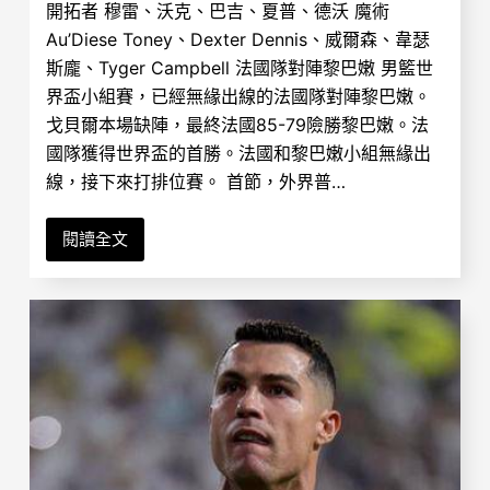
開拓者 穆雷、沃克、巴吉、夏普、德沃 魔術
Au’Diese Toney、Dexter Dennis、威爾森、韋瑟
斯龐、Tyger Campbell 法國隊對陣黎巴嫩 男籃世
界盃小組賽，已經無緣出線的法國隊對陣黎巴嫩。
戈貝爾本場缺陣，最終法國85-79險勝黎巴嫩。法
國隊獲得世界盃的首勝。法國和黎巴嫩小組無緣出
線，接下來打排位賽。 首節，外界普…
閱讀全文