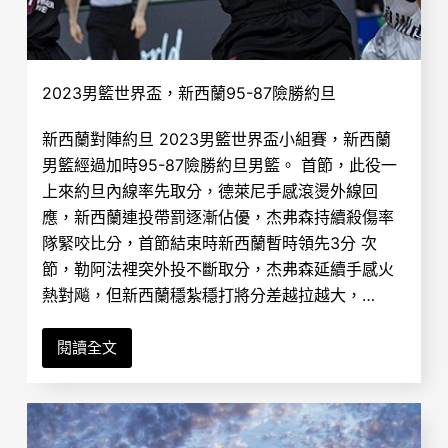
2023男籃世界盃，新西蘭95-87險勝約旦
新西蘭對陣約旦 2023男籃世界盃小組賽，新西蘭
男籃經過加時95-87險勝約旦男籃。 首節，此役一
上來約旦內線率先取分，德萊尼手感滾燙外線回
應，新西蘭連投帶罰逐漸佔優，杰弗森持續殺傷率
隊緊咬比分，首節結束時新西蘭暫時領先3分 次
節，勒阿法裡突外投不斷取分，杰弗森延續手感火
熱對飚，但新西蘭穩紮穩打將分差越拉越大，…
閱讀全文