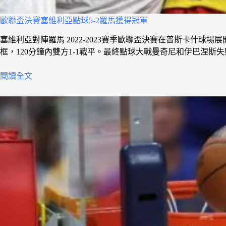
歐聯盃決賽塞維利亞點球5-2羅馬獲得冠軍
塞維利亞對陣羅馬 2022-2023賽季歐聯盃決賽在普斯卡什
框，120分鐘內雙方1-1戰平。最終點球大戰曼奇尼和伊巴涅斯
閱讀全文