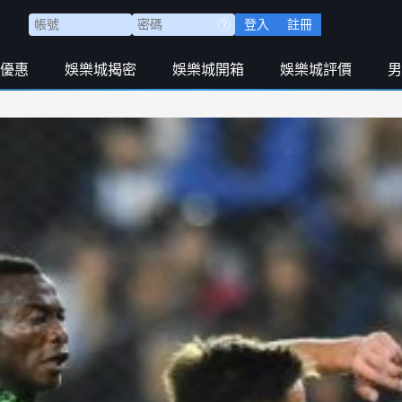
登入
註冊
優惠
娛樂城揭密
娛樂城開箱
娛樂城評價
男