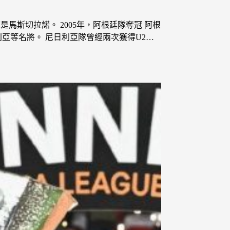
馬斯切拉諾。 2005年，阿根廷隊奪冠 阿根
利亞等名將。 尼日利亞隊曾經兩次獲得U2…