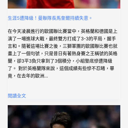
生涯5遭降級！曼聯隊長馬奎爾持續失意。
在今天凌晨進行的歐國聯比賽當中，英格蘭和德國是上
演了一場進球大戰，最終雙方打成了3-3的平局，握手
言和。隨著這場比賽之後，三獅軍團的歐國聯比賽也就
畫上了一個句號，只是昔日有著熱身賽之王稱號的英格
蘭，卻3平3負只拿到了3個積分，小組墊底慘遭降級
了。 對於英格蘭隊來說，這個成績有些慘不忍睹，畢
竟，在去年的歐洲…
閱讀全文