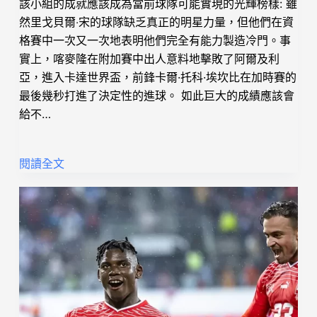
該小組的成就應該成為當前球隊可能實現的光輝榜樣: 雖
然里戈貝爾‧宋的球隊缺乏真正的明星力量，但他們在資
格賽中一次又一次地表明他們完全有能力製造冷門。事
實上，喀麥隆在附加賽中出人意料地擊敗了阿爾及利
亞，進入卡達世界盃，前鋒卡爾·托科·埃坎​​比在加時賽的
最後幾秒打進了決定性的進球。 如此巨大的成績應該會
給不…
閱讀全文