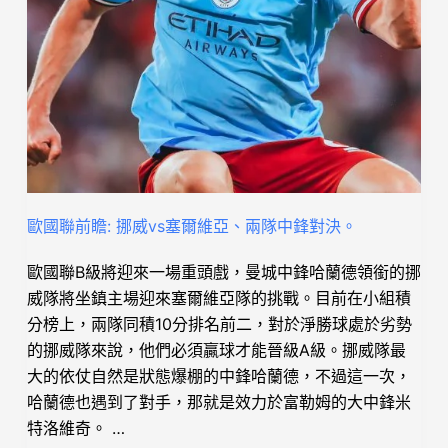
歐國聯前瞻: 挪威vs塞爾維亞、兩隊中鋒對決。
歐國聯B級將迎來一場重頭戲，曼城中鋒哈蘭德領銜的挪
威隊將坐鎮主場迎來塞爾維亞隊的挑戰。目前在小組積
分榜上，兩隊同積10分排名前二，對於淨勝球處於劣勢
的挪威隊來說，他們必須贏球才能晉級A級。挪威隊最
大的依仗自然是狀態爆棚的中鋒哈蘭德，不過這一次，
哈蘭德也遇到了對手，那就是效力於富勒姆的大中鋒米
特洛維奇。 …