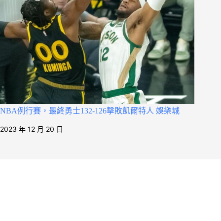
NBA例行賽，最終勇士132-126擊敗凱爾特人 娛樂城
2023 年 12 月 20 日