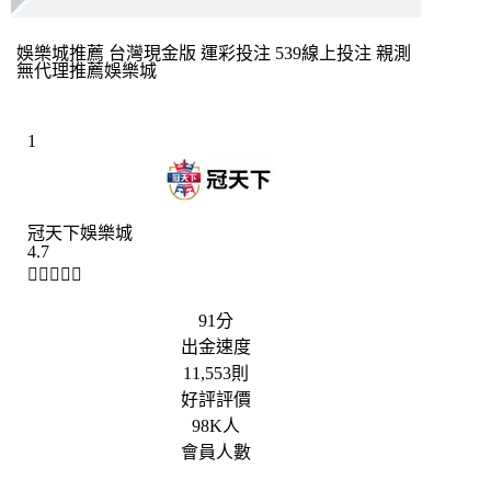
娛樂城推薦 台灣現金版 運彩投注 539線上投注 親測
無代理推薦娛樂城
1
冠天下娛樂城
4.7





91分
出金速度
11,553則
好評評價
98K人
會員人數