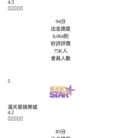
4.3





94分
出金速度
8,064則
好評評價
75K人
會員人數
5
滿天星娛樂城
4.2





85分