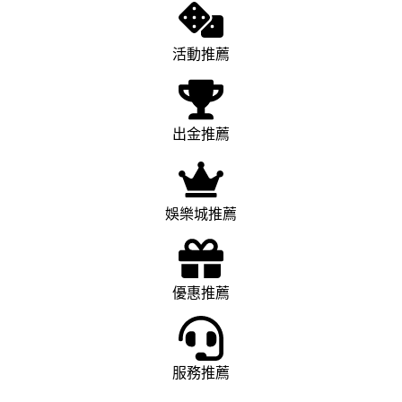
活動推薦
出金推薦
娛樂城推薦
優惠推薦
服務推薦