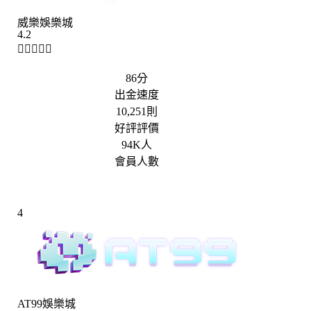
威樂娛樂城
4.2





86分
出金速度
10,251則
好評評價
94K人
會員人數
4
AT99娛樂城