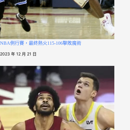
NBA例行賽，最終熱火115-106擊敗魔術
2023 年 12 月 21 日