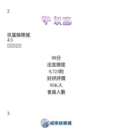
2
玖富娛樂城
4.5





88分
出金速度
9,723則
好評評價
95K人
會員人數
3